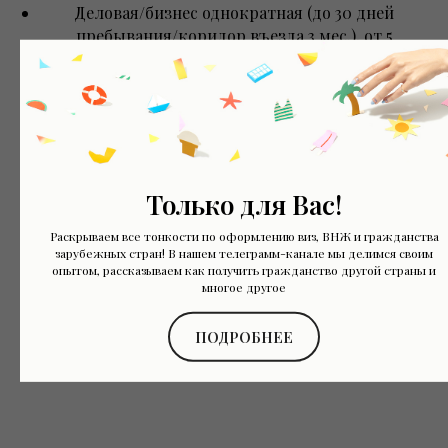
Деловая/бизнес однократная (до 30 дней
пребывания/коридор въезда 3 мес.), от 5
раб.дней - 10 000 руб +50$
Деловая/бизнес однократная (до 30 дней
пребывания/коридор въезда 3 мес.), срочная - 10
000 руб +75$
Только для Вас!
Мульти туристическая/деловая/бизнес (до 30/90
Раскрываем все тонкости по оформлению виз, ВНЖ и гражданства
дней пребывания каждый въезд/коридор
зарубежных стран! В нашем телеграмм-канале мы делимся своим
въезда 6/12 мес.) - 10 000 руб + 100$
опытом, рассказываем как получить гражданство другой страны и
многое другое
Мульти туристическая/деловая/бизнес (до 30/90
ПОДРОБНЕЕ
дней пребывания каждый въезд/коридор
въезда 6/12 мес.) - 10 000 руб + 150$