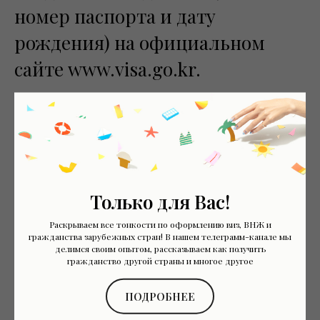
номер паспорта и дату
рождения) на официальном
сайте www.visa.go.kr.
Подтверждение выдачи визы
используется для
подтверждения статуса визы,
включая информацию о том,
Только для Вас!
является ли человек
Раскрываем все тонкости по оформлению виз, ВНЖ и
гражданства зарубежных стран! В нашем телеграмм-канале мы
обладателем действующей
делимся своим опытом, рассказываем как получить
гражданство другой страны и многое другое
корейской визы.
ПОДРОБНЕЕ
Документ действителен в