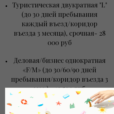
Туристическая двукратная "L"
(до 30 дней пребывания
каждый въезд/коридор
въезда 3 месяца), срочная- 28
000 руб
Деловая/бизнес однократная
«F/М» (до 30/60/90 дней
пребывания/коридор въезда 3
мес.) - 19 500 руб
Деловая/бизнес дв укратная