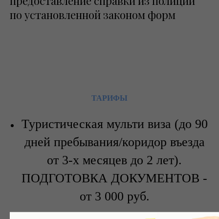
предоставление справки из полиции
по установленной законом форм
ТАРИФЫ
Туристическая мульти виза (до 90
дней пребывания/коридор въезда
от 3-х месяцев до 2 лет).
ПОДГОТОВКА ДОКУМЕНТОВ -
от 3 000 руб.