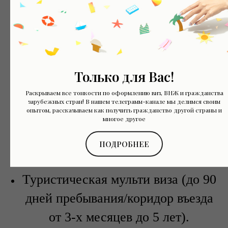
Туристическая мульти виза (до 90
дней пребывания/коридор въезда
от 3-х месяцев до 5 лет).
ПОДГОТОВКА ДОКУМЕНТОВ -
Только для Вас!
ПОДАЧА И ПОЛУЧЕНИЕ БЕЗ
Раскрываем все тонкости по оформлению виз, ВНЖ и гражданства
зарубежных стран! В нашем телеграмм-канале мы делимся своим
ВАШЕГО ПРИСУТСТВИЯ
-
20
опытом, рассказываем как получить гражданство другой страны и
многое другое
000 руб. ВРЕМЕННО УСЛУГА
НЕ ДОСТУПНА
ПОДРОБНЕЕ
Туристическая мульти виза (до 90
дней пребывания/коридор въезда
от 3-х месяцев до 5 лет).