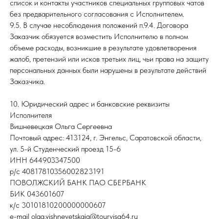
список и контакты участников специальных групповых чатов
без предварительного согласования с Исполнителем.
9.5. В случае несоблюдения положений п.9.4. Договора
Заказчик обязуется возместить Исполнителю в полном
объеме расходы, возникшие в результате удовлетворения
жалоб, претензий или исков третьих лиц, чьи права на защиту
персональных данных были нарушены в результате действий
Заказчика.
10. Юридический адрес и банковские реквизиты
Исполнителя
Вишневецкая Ольга Сергеевна
Почтовый адрес: 413124, г. Энгельс, Саратовской области,
ул. 5-й Студенческий проезд 15-6
ИНН 644903347500
р/с 40817810356002823191
ПОВОЛЖСКИЙ БАНК ПАО СБЕРБАНК
БИК 043601607
к/с 30101810200000000607
e-mail olga.vishnevetskaia@tourvisa64.ru